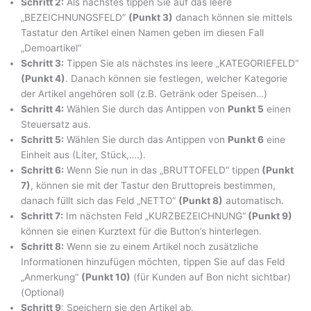
Schritt 2:
Als nächstes tippen Sie auf das leere
„BEZEICHNUNGSFELD“
(Punkt 3)
danach können sie mittels
Tastatur den Artikel einen Namen geben im diesen Fall
„Demoartikel“
Schritt 3:
Tippen Sie als nächstes ins leere „KATEGORIEFELD“
(Punkt 4)
. Danach können sie festlegen, welcher Kategorie
der Artikel angehören soll (z.B. Getränk oder Speisen…)
Schritt 4:
Wählen Sie durch das Antippen von
Punkt 5
einen
Steuersatz aus.
Schritt 5:
Wählen Sie durch das Antippen von
Punkt 6
eine
Einheit aus (Liter, Stück,….).
Schritt 6:
Wenn Sie nun in das „BRUTTOFELD“ tippen
(Punkt
7)
, können sie mit der Tastur den Bruttopreis bestimmen,
danach füllt sich das Feld „NETTO“
(Punkt 8)
automatisch.
Schritt 7:
Im nächsten Feld „KURZBEZEICHNUNG“
(Punkt 9)
können sie einen Kurztext für die Button’s hinterlegen.
Schritt 8:
Wenn sie zu einem Artikel noch zusätzliche
Informationen hinzufügen möchten, tippen Sie auf das Feld
„Anmerkung“
(Punkt 10)
(für Kunden auf Bon nicht sichtbar)
(Optional)
Schritt 9
: Speichern sie den Artikel ab.