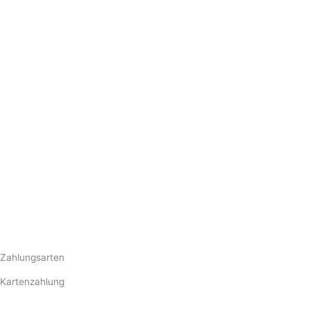
Zahlungsarten
Kartenzahlung