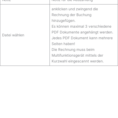
anklicken und zwingend die
Rechnung der Buchung
hinzugefügen.
Es können maximal 3 verschiedene
PDF Dokumente angehängt werden.
Datei wählen
Jedes PDF Dokument kann mehrere
Seiten haben!
Die Rechnung muss beim
Multifunktionsgerät mittels der
Kurzwahl eingescannt werden.