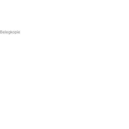
Belegkopie