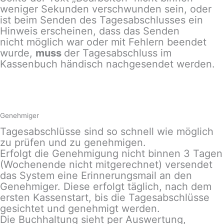
weniger Sekunden verschwunden sein, oder
ist beim Senden des Tagesabschlusses ein
Hinweis erscheinen, dass das Senden
nicht möglich war oder mit Fehlern beendet
wurde,
muss
der Tagesabschluss im
Kassenbuch händisch nachgesendet werden.
Genehmiger
Tagesabschlüsse sind so schnell wie möglich
zu prüfen und zu genehmigen.
Erfolgt die Genehmigung nicht binnen 3 Tagen
(Wochenende nicht mitgerechnet) versendet
das System eine Erinnerungsmail an den
Genehmiger. Diese erfolgt täglich, nach dem
ersten Kassenstart, bis die Tagesabschlüsse
gesichtet und genehmigt werden.
Die Buchhaltung sieht per Auswertung,