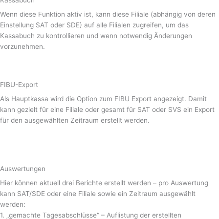
Kassabuch
Wenn diese Funktion aktiv ist, kann diese Filiale (abhängig von deren
Einstellung SAT oder SDE) auf alle Filialen zugreifen, um das
Kassabuch zu kontrollieren und wenn notwendig Änderungen
vorzunehmen.
FIBU-Export
Als Hauptkassa wird die Option zum FIBU Export angezeigt. Damit
kann gezielt für eine Filiale oder gesamt für SAT oder SVS ein Export
für den ausgewählten Zeitraum erstellt werden.
Auswertungen
Hier können aktuell drei Berichte erstellt werden – pro Auswertung
kann SAT/SDE oder eine Filiale sowie ein Zeitraum ausgewählt
werden:
1. „gemachte Tagesabschlüsse“ – Auflistung der erstellten