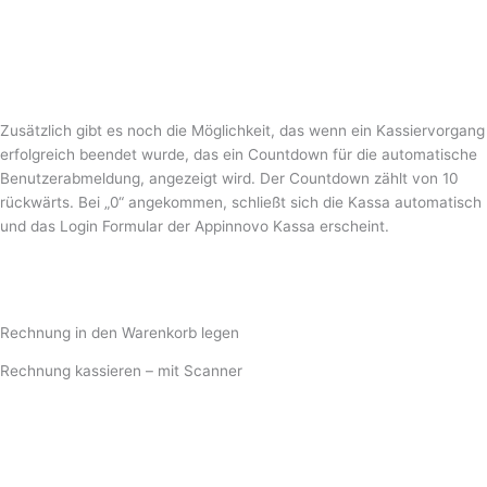
Zusätzlich gibt es noch die Möglichkeit, das wenn ein Kassiervorgang
erfolgreich beendet wurde, das ein Countdown für die automatische
Benutzerabmeldung, angezeigt wird. Der Countdown zählt von 10
rückwärts. Bei „0“ angekommen, schließt sich die Kassa automatisch
und das Login Formular der Appinnovo Kassa erscheint.
Rechnung in den Warenkorb legen
Rechnung kassieren – mit Scanner