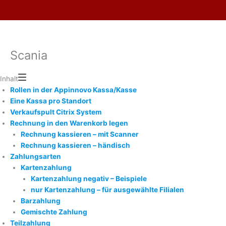
Skip
to
content
Scania
Inhalt
Rollen in der Appinnovo Kassa/Kasse
Eine Kassa pro Standort
Verkaufspult Citrix System
Rechnung in den Warenkorb legen
Rechnung kassieren – mit Scanner
Rechnung kassieren – händisch
Zahlungsarten
Kartenzahlung
Kartenzahlung negativ – Beispiele
nur Kartenzahlung – für ausgewählte Filialen
Barzahlung
Gemischte Zahlung
Teilzahlung