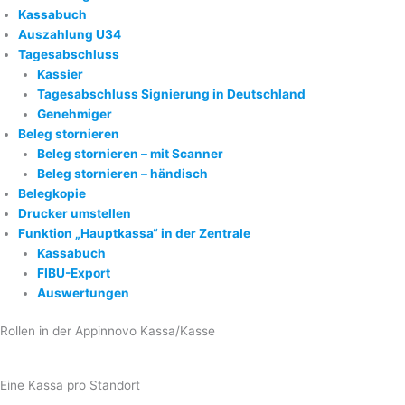
Kassabuch
Auszahlung U34
Tagesabschluss
Kassier
Tagesabschluss Signierung in Deutschland
Genehmiger
Beleg stornieren
Beleg stornieren – mit Scanner
Beleg stornieren – händisch
Belegkopie
Drucker umstellen
Funktion „Hauptkassa“ in der Zentrale
Kassabuch
FIBU-Export
Auswertungen
Rollen in der Appinnovo Kassa/Kasse
Eine Kassa pro Standort