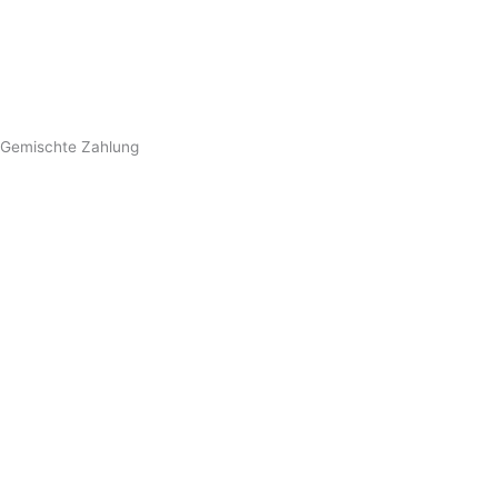
Gemischte Zahlung