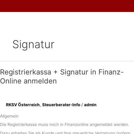
Skip
to
content
Signatur
Registrierkassa + Signatur in Finanz-
Online anmelden
RKSV Österreich
,
Steuerberater-Info
/
admin
Allgemein
Die Registrierkassa muss noch in Finanzonline angemeldet werden.
Dazu erhalten Sie als Kunde und Ihre steuerliche Vertretung (sofern