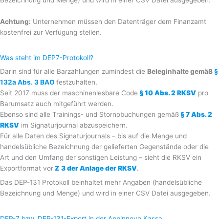
Achtung:
Unternehmen müssen den Datenträger dem Finanzamt
kostenfrei zur Verfügung stellen.
Was steht im DEP7-Protokoll?
Darin sind für alle Barzahlungen zumindest die
Beleginhalte gemäß
§
132a Abs. 3 BAO
festzuhalten.
Seit 2017 muss der maschinenlesbare Code
§ 10 Abs. 2 RKSV
pro
Barumsatz auch mitgeführt werden.
Ebenso sind alle Trainings- und Stornobuchungen gemäß
§ 7 Abs. 2
RKSV
im Signaturjournal abzuspeichern.
Für alle Daten des Signaturjournals – bis auf die Menge und
handelsübliche Bezeichnung der gelieferten Gegenstände oder die
Art und den Umfang der sonstigen Leistung – sieht die RKSV ein
Exportformat vor
Z 3 der Anlage der RKSV
.
Das DEP-131 Protokoll beinhaltet mehr Angaben (handelsübliche
Bezeichnung und Menge) und wird in einer CSV Datei ausgegeben.
DEP-7 bzw. DEP-131-Export in der Appinnovo Kassa